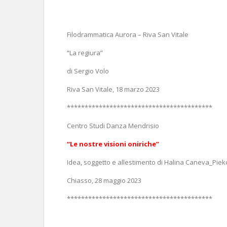
Filodrammatica Aurora – Riva San Vitale
“La regiura”
di Sergio Volo
Riva San Vitale, 18 marzo 2023
*****************************************
Centro Studi Danza Mendrisio
“Le nostre visioni oniriche”
Idea, soggetto e allestimento di Halina Caneva_Piek
Chiasso, 28 maggio 2023
*****************************************