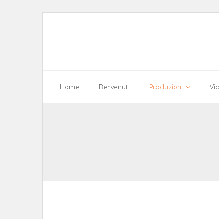
Skip
to
content
Home
Benvenuti
Produzioni
Vi