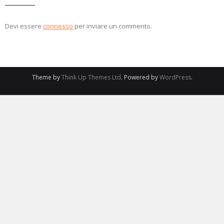
Devi essere
connesso
per inviare un commento.
Theme by
Think Up Themes Ltd
. Powered by
WordPress
.