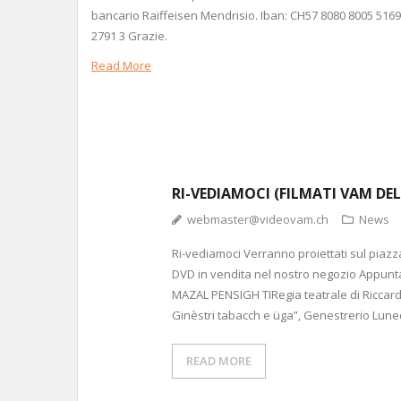
bancario Raiffeisen Mendrisio. Iban: CH57 8080 8005 5169
2791 3 Grazie.
Read More
RI-VEDIAMOCI (FILMATI VAM DE
webmaster@videovam.ch
News
Ri-vediamoci Verranno proiettati sul piazz
DVD in vendita nel nostro negozio Appunta
MAZAL PENSIGH TIRegia teatrale di Riccardo
Ginèstri tabacch e üga”, Genestrerio Lune
READ MORE