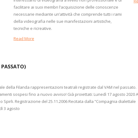
R
facilitare ai suoi membri l’acquisizione delle conoscenze
necessarie mediante un’attività che comprende tutti i rami
della videografia nelle sue manifestazioni artistiche,
tecniche e ricreative.
Read More
L PASSATO)
ale della Filanda rappresentazioni teatrali registrate dal VAM nel passato.
menti sospesi fino a nuovo avviso! Già proiettati: Lunedì 17 agosto 2020 
 Spirli. Registrazione del 25.11.2006 Recitata dalla “Compagnia dialettale
dì 3 agosto