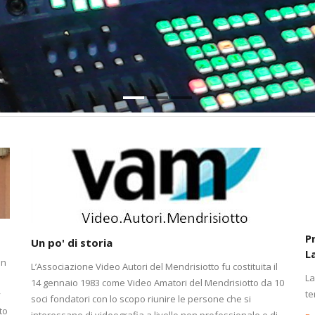
P
Un po' di storia
L
on
L’Associazione Video Autori del Mendrisiotto fu costituita il
La
14 gennaio 1983 come Video Amatori del Mendrisiotto da 10
te
y
soci fondatori con lo scopo riunire le persone che si
to
interessano di videografia a livello non professionale e di