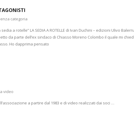
OTAGONISTI
enza categoria
“La sedia a rotelle” LA SEDIA A ROTELLE di Ivan Duchini – edizioni Ulivo Balern
glietto da parte dell’ex sindaco di Chiasso Moreno Colombo il quale mi chie
iasso. Ho dapprima pensato
ia video
l’associazione a partire dal 1983 e di video realizzati dai soci …