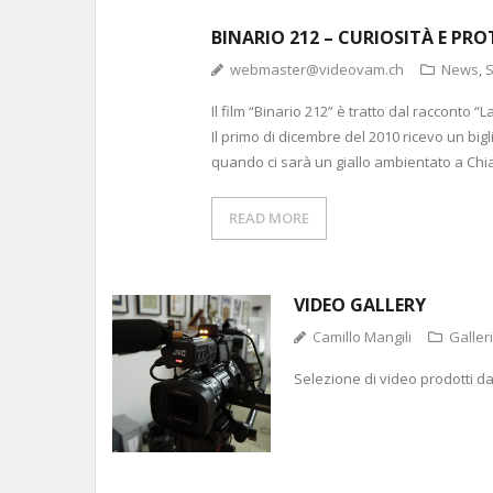
BINARIO 212 – CURIOSITÀ E PR
webmaster@videovam.ch
News
,
S
Il film “Binario 212” è tratto dal racconto 
Il primo di dicembre del 2010 ricevo un bi
quando ci sarà un giallo ambientato a Ch
READ MORE
VIDEO GALLERY
Camillo Mangili
Galler
Selezione di video prodotti dal