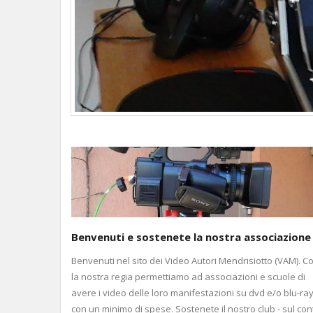
Benvenuti e sostenete la nostra associazione
Benvenuti nel sito dei Video Autori Mendrisiotto (VAM). C
la nostra regia permettiamo ad associazioni e scuole di
avere i video delle loro manifestazioni su dvd e/o blu-ra
con un minimo di spese. Sostenete il nostro club - sul con