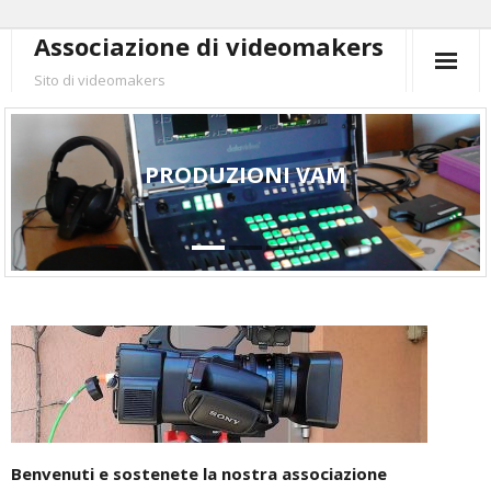
Skip
Associazione di videomakers
to
Sito di videomakers
content
PRODUZIONI VAM
Benvenuti e sostenete la nostra associazione